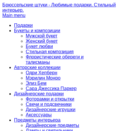
Брюссельские штуки - Любимые подарки. Стильный
интерьер.
Main menu
Подарки
Букеты и композиции
Мужской букет
Женский букет
Букет любви
Стильная композиция
Флористические обереги и
талисманы
Авторские коллекции
Одри Хепберн
Мэрилин Монро
Элиз Бем
Сара Джессика Паркер
Дизайнерские подарки
Фоторамки и открытки
Свечи и подсвечники
Дизайнерские игрушки
Аксессуары
Предметы интерьера
Дизайнерские предметы
Лампы и светильники