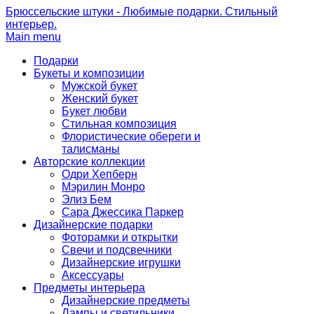
Брюссельские штуки - Любимые подарки. Стильный
интерьер.
Main menu
Подарки
Букеты и композиции
Мужской букет
Женский букет
Букет любви
Стильная композиция
Флористические обереги и
талисманы
Авторские коллекции
Одри Хепберн
Мэрилин Монро
Элиз Бем
Сара Джессика Паркер
Дизайнерские подарки
Фоторамки и открытки
Свечи и подсвечники
Дизайнерские игрушки
Аксессуары
Предметы интерьера
Дизайнерские предметы
Лампы и светильники